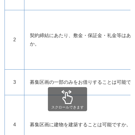
契約締結にあたり、敷金・保証金・礼金等はあ
2
か。
3
募集区画の一部のみをお借りすることは可能で
スクロールできます
4
募集区画に建物を建築することは可能ですか。