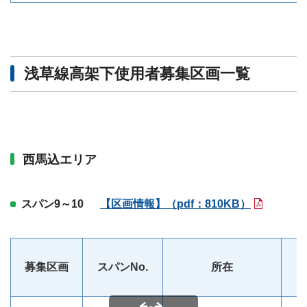
浅草線高架下使用者募集区画一覧
西馬込エリア
スパン9～10
【区画情報】
（pdf：810KB）
募集区画
スパンNo.
所在