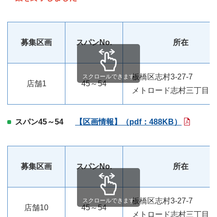
募集区画
スパンNo.
所在
板橋区志村3-27-7
スクロールできます
店舗1
45～54
メトロード志村三丁目
スパン45～54
【区画情報】
（pdf：488KB）
募集区画
スパンNo.
所在
板橋区志村3-27-7
スクロールできます
店舗10
45～54
メトロード志村三丁目