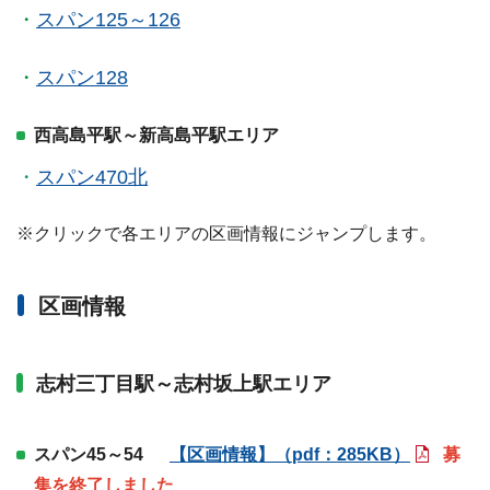
・
スパン125～126
・
スパン128
西高島平駅～新高島平駅エリア
・
スパン470北
※クリックで各エリアの区画情報にジャンプします。
区画情報
志村三丁目駅～志村坂上駅エリア
スパン45～54
【区画情報】
（pdf：285KB）
募
集を終了しました