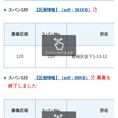
スパン120
【区画情報】
（pdf：361KB）
募集区画
スパンNo.
所在
スクロールできます
120
120
板橋区坂下1-13-12
募集を
スパン122
【区画情報】
（pdf：88KB）
終了しました
募集区画
スパンNo.
所在