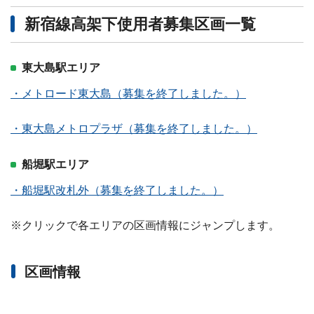
新宿線高架下使用者募集区画一覧
東大島駅エリア
・メトロード東大島（募集を終了しました。）
・東大島メトロプラザ（募集を終了しました。）
船堀駅エリア
・船堀駅改札外（募集を終了しました。）
※クリックで各エリアの区画情報にジャンプします。
区画情報