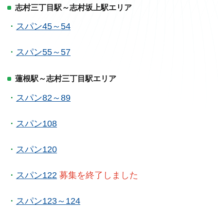
志村三丁目駅～志村坂上駅エリア
・
スパン45～54
・
スパン55～57
蓮根駅～志村三丁目駅エリア
・
スパン82～89
・
スパン108
・
スパン120
・
スパン122
募集を終了しました
・
スパン123～124