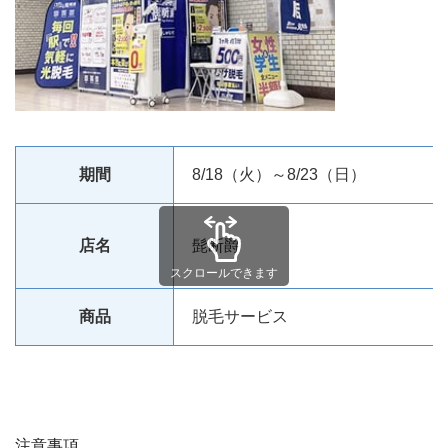
期間
8/18（火）～8/23（日）
店名
髭断爵
スクロールできます
商品
脱毛サービス
注意事項